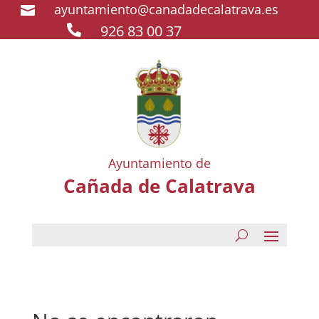
ayuntamiento@canadadecalatrava.es

926 83 00 37

Ayuntamiento de
Cañada de Calatrava