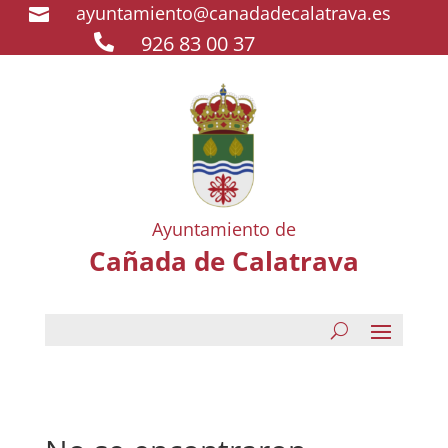
ayuntamiento@canadadecalatrava.es

926 83 00 37

Ayuntamiento de
Cañada de Calatrava